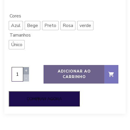
R$
233,91
à vista
Cores
Azul
Bege
Preto
Rosa
verde
Tamanhos
Único
Duedrom
+
ADICIONAR AO
Dupla
CARRINHO
-
Face
Monâco,
YOHANA
COMPRAR AGORA
quantity