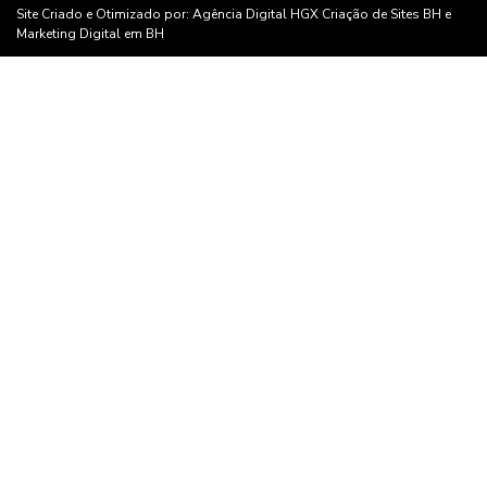
Site Criado e Otimizado por:
Agência Digital HGX
Criação de Sites BH
e
Marketing Digital em BH