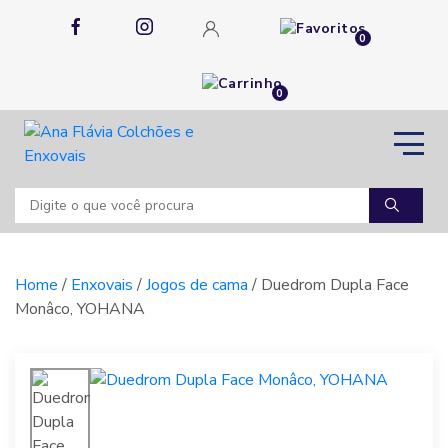
0
0
Home
/
Enxovais
/
Jogos de cama
/ Duedrom Dupla Face
Monâco, YOHANA