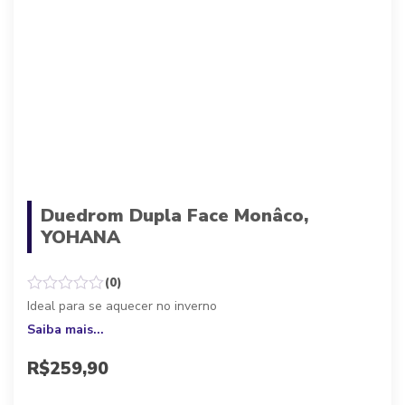
Duedrom Dupla Face Monâco,
YOHANA
(0)
Ideal para se aquecer no inverno
Saiba mais...
R$
259,90
Parcele em até 10x de
R$
25,99
sem juros, ou