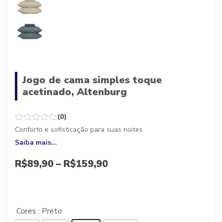
Jogo de cama simples toque
acetinado, Altenburg
(0)
Conforto e sofisticação para suas noites
Saiba mais...
R$
89,90
–
R$
159,90
A partir de 10x de
R$
8,99
sem juros, ou
R$
80,91
à vista
Cores
: Preto