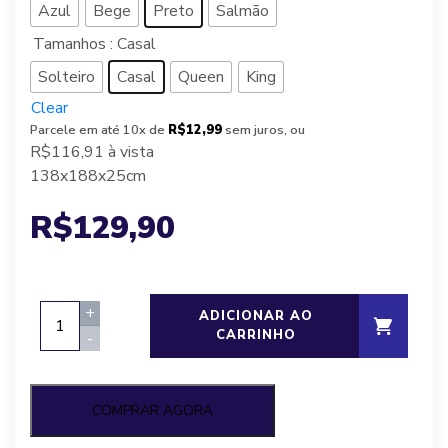
Azul
Bege
Preto
Salmão
Tamanhos
: Casal
Solteiro
Casal
Queen
King
Clear
Parcele em até 10x de
R$12,99
sem juros, ou
R$116,91
à vista
138x188x25cm
R$
129,90
Jogo
+
ADICIONAR AO
de
CARRINHO
-
cama
simples
toque
COMPRAR AGORA
acetinado,