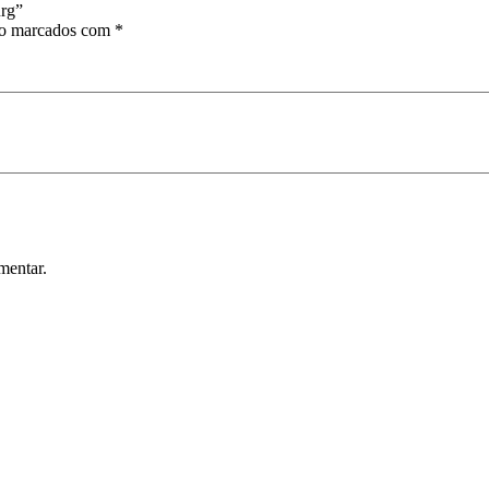
urg”
ão marcados com
*
mentar.