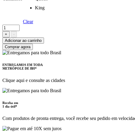
King
Clear
Jogo
de
+
-
cama
Adicionar ao carrinho
simples
Comprar agora
toque
acetinado,
Altenburg
quantity
ENTREGAMOS EM TODA
METRÓPOLE DE BH*
Clique aqui e consulte as cidades
Receba em
1 dia útil*
Com produtos de pronta entrega, você recebe seu pedido em velocida