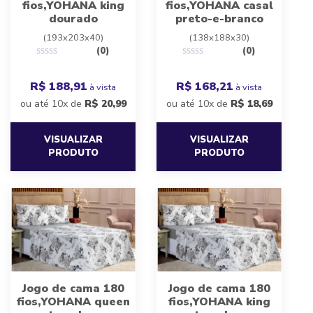
fios,YOHANA king
fios,YOHANA casal
dourado
preto-e-branco
(193x203x40)
(138x188x30)
(0)
(0)
R$ 188,91
R$ 168,21
à vista
à vista
ou até 10x de
R$
20,99
ou até 10x de
R$
18,69
VISUALIZAR
VISUALIZAR
PRODUTO
PRODUTO
Jogo de cama 180
Jogo de cama 180
fios,YOHANA queen
fios,YOHANA king