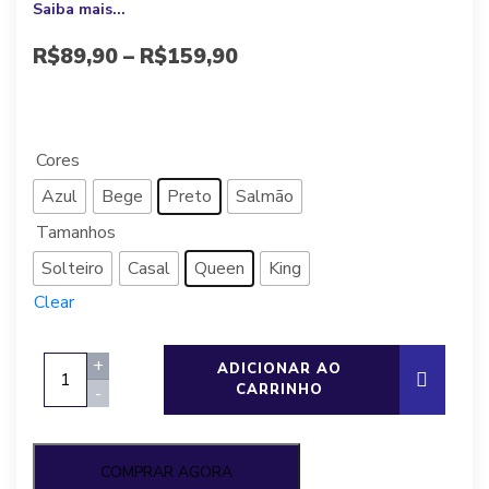
Saiba mais...
R$
89,90
–
R$
159,90
A partir de 10x de
R$
8,99
sem juros, ou
R$
80,91
à vista
Cores
Azul
Bege
Preto
Salmão
Tamanhos
Solteiro
Casal
Queen
King
Clear
Jogo
+
ADICIONAR AO
de
CARRINHO
-
cama
simples
toque
COMPRAR AGORA