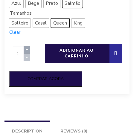
Azul
Bege
Preto
Salmão
Tamanhos
Solteiro
Casal
Queen
King
Clear
Jogo
+
ADICIONAR AO
de
CARRINHO
-
cama
simples
toque
COMPRAR AGORA
acetinado,
Altenburg
quantity
DESCRIPTION
REVIEWS (0)