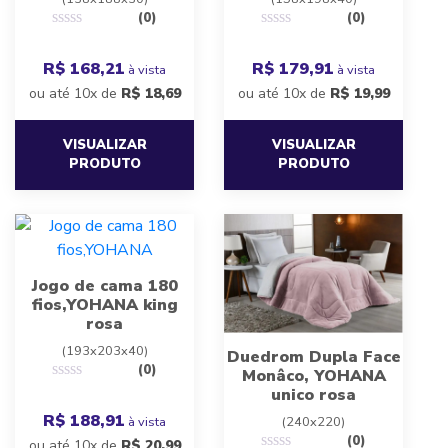
(0)
(0)
R$ 168,21
R$ 179,91
à vista
à vista
ou até 10x de
R$
18,69
ou até 10x de
R$
19,99
VISUALIZAR
VISUALIZAR
PRODUTO
PRODUTO
Jogo de cama 180
fios,YOHANA king
rosa
(193x203x40)
Duedrom Dupla Face
(0)
Monâco, YOHANA
unico rosa
R$ 188,91
à vista
(240x220)
(0)
ou até 10x de
R$
20,99