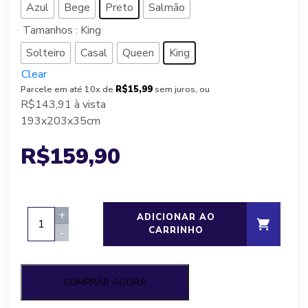
Azul
Bege
Preto
Salmão
Tamanhos
: King
Solteiro
Casal
Queen
King
Clear
Parcele em até 10x de
R$15,99
sem juros, ou
R$143,91
à vista
193x203x35cm
R$
159,90
Jogo
+
ADICIONAR AO
de
CARRINHO
-
cama
simples
toque
COMPRAR AGORA
acetinado,