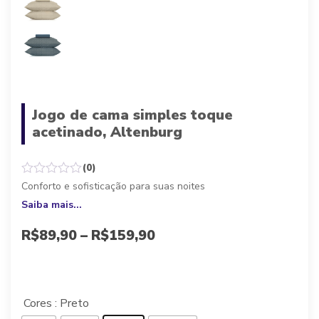
Jogo de cama simples toque
acetinado, Altenburg
(0)
Conforto e sofisticação para suas noites
Saiba mais...
R$
89,90
–
R$
159,90
A partir de 10x de
R$
8,99
sem juros, ou
R$
80,91
à vista
Cores
: Preto