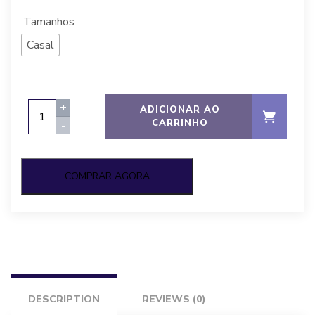
Tamanhos
Casal
Colchão
+
ADICIONAR AO
Ouroflex
CARRINHO
-
,
Toraflex
casal
COMPRAR AGORA
quantity
DESCRIPTION
REVIEWS (0)