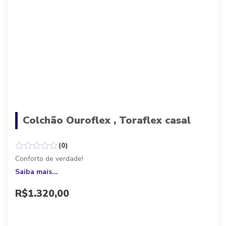
Colchão Ouroflex , Toraflex casal
(0)
Conforto de verdade!
Saiba mais...
R$
1.320,00
Parcele em até 10x de
R$
132,00
sem juros, ou
R$
1.188,00
à vista