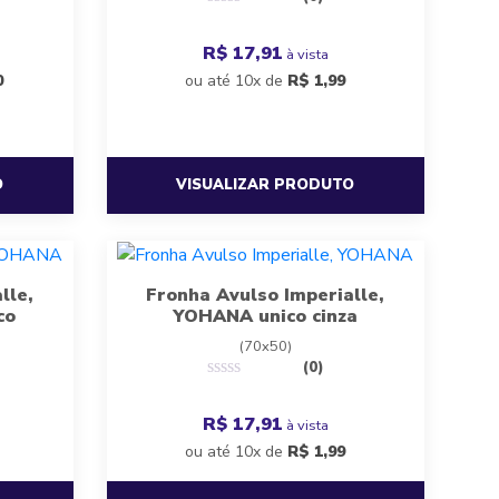
R$ 17,91
à vista
0
ou até 10x de
R$
1,99
O
VISUALIZAR PRODUTO
lle,
Fronha Avulso Imperialle,
co
YOHANA unico cinza
(70x50)
(0)
R$ 17,91
à vista
ou até 10x de
R$
1,99