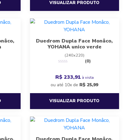
O
VISUALIZAR PRODUTO
nâco,
Duedrom Dupla Face Monâco,
a
YOHANA unico verde
(240x220)
(0)
R$ 233,91
à vista
ou até 10x de
R$
25,99
O
VISUALIZAR PRODUTO
nâco,
Duedrom Dupla Face Monâco,