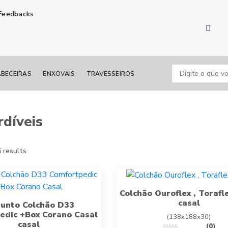
Feedbacks
BECEIRAS
ENXOVAIS
TRAVESSEIROS
díveis
 results
Colchão Ouroflex , Torafl
casal
junto Colchão D33
edic +Box Corano Casal
(138x188x30)
casal
(0)