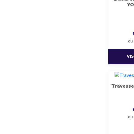
YO
ou
VI
Travesse
ou