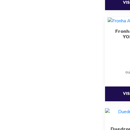
VI
Fronh
YO
ou
VI
Duedrom