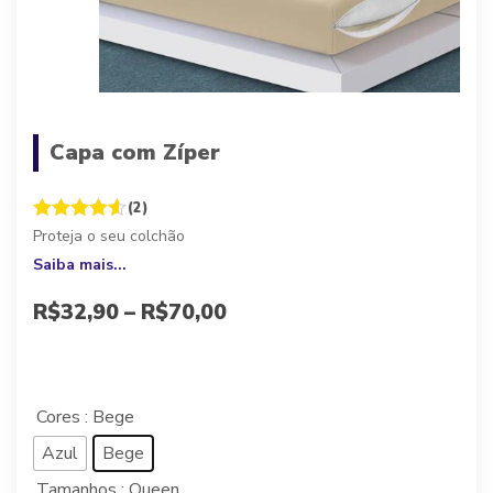
Capa com Zíper
(2)
Proteja o seu colchão
Saiba mais...
R$
32,90
–
R$
70,00
A partir de 10x de
R$
3,29
sem juros, ou
R$
29,61
à vista
Cores
: Bege
Azul
Bege
Tamanhos
: Queen