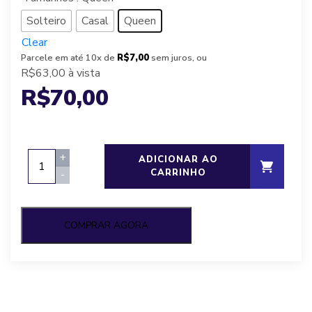
Solteiro
Casal
Queen
Clear
Parcele em até 10x de
R$7,00
sem juros, ou
R$63,00
à vista
R$
70,00
Capa
+
ADICIONAR AO
com
CARRINHO
-
Zíper
quantity
COMPRAR AGORA