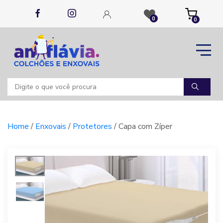
0
0
Home
/
Enxovais
/
Protetores
/ Capa com Zíper