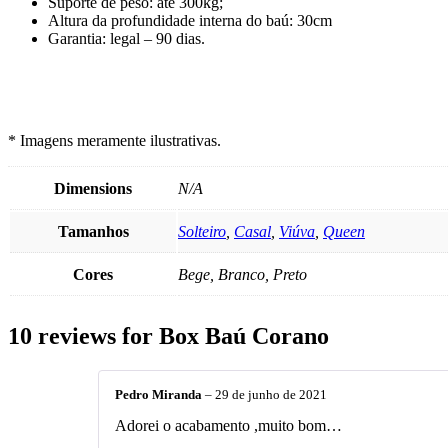
Suporte de peso: até 300kg;
Altura da profundidade interna do baú: 30cm
Garantia: legal – 90 dias.
* Imagens meramente ilustrativas.
Dimensions
N/A
Tamanhos
Solteiro
,
Casal
,
Viúva
,
Queen
Cores
Bege, Branco, Preto
10 reviews for
Box Baú Corano
Pedro Miranda
–
29 de junho de 2021
Adorei o acabamento ,muito bom…