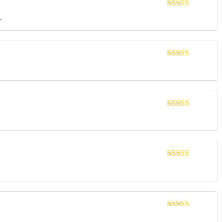
Rated
5
out
.
of 5
Rated
5
out
of 5
Rated
5
out
of 5
Rated
5
out
of 5
Rated
5
out