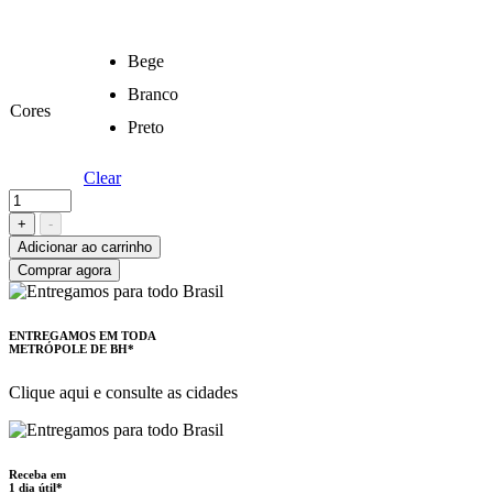
Bege
Branco
Cores
Preto
Clear
Box
Baú
+
-
Corano
Adicionar ao carrinho
quantity
Comprar agora
ENTREGAMOS EM TODA
METRÓPOLE DE BH*
Clique aqui e consulte as cidades
Receba em
1 dia útil*